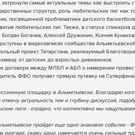
затронули самые актуальные темы: как выстроить си
дарственных структур, роль любительских лиг как то
сии, посвященной проблематике детского баскетбол
вития любительских лиг. Также, в статусе спикеров
 Богдан Богачев, Алексей Дружинин, Ксения Кунакова
 доступны в видеозаписях сообщества
Альметьевской
ольный проект Татарстана, реализуемый Благотвори
команд: от детских до взрослых дивизионов.
ие договора между МЛБЛ и АБЛ о намерении прове
едитель ФФО получает прямую путевку на Суперфин
уссионную площадку в Альметьевске. Благодарю кол
отмечу актуальность тем и глубину дискуссий, подоб
ьские лиги - отрадно, что коллективно мы нащупывае
в Альметьевске пройдет еще одно знаковое событие -
 разгаре, скажу одно, намечается очень сильный тур