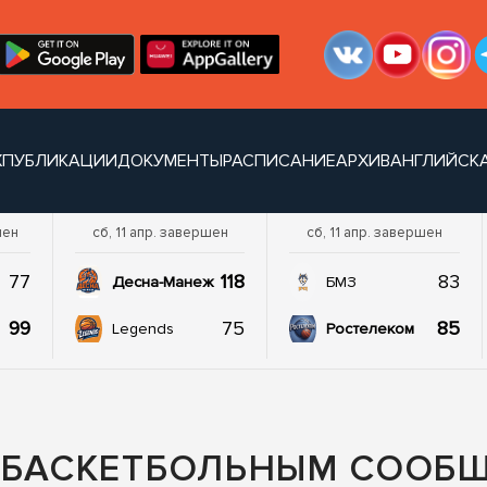
Х
ПУБЛИКАЦИИ
ДОКУМЕНТЫ
РАСПИСАНИЕ
АРХИВ
АНГЛИЙСКА
шен
сб, 11 апр. завершен
сб, 11 апр. завершен
77
118
83
Десна-Манеж
БМЗ
99
75
85
Legends
Ростелеком
С БАСКЕТБОЛЬНЫМ СООБ