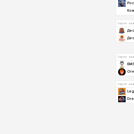
Рос
Ком
Серия за
Дес
Де
Серия за
БМ
Огн
Серия за
Le
Dre