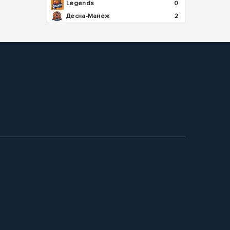
Legends
0
Десна-Манеж
2