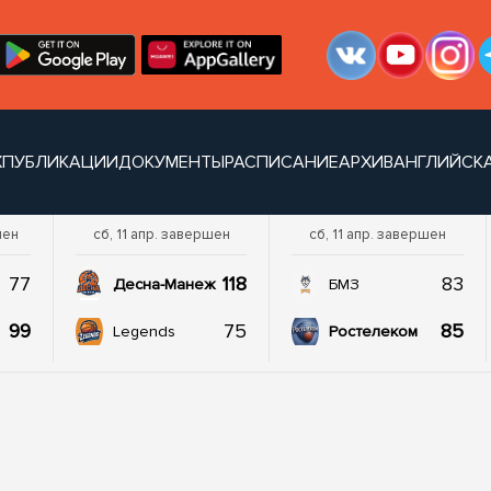
Х
ПУБЛИКАЦИИ
ДОКУМЕНТЫ
РАСПИСАНИЕ
АРХИВ
АНГЛИЙСКА
шен
сб, 11 апр. завершен
сб, 11 апр. завершен
77
118
83
Десна-Манеж
БМЗ
99
75
85
Legends
Ростелеком