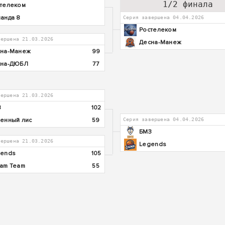
1/2 финала
телеком
анда 8
Серия завершена 04.04.2026
Ростелеком
вершена 21.03.2026
Десна-Манеж
на-Манеж
99
сна-ДЮБЛ
77
вершена 21.03.2026
З
102
енный лис
59
Серия завершена 04.04.2026
БМЗ
вершена 21.03.2026
Legends
gends
105
am Team
55