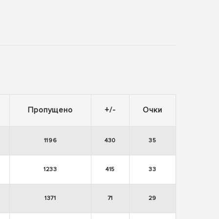
Пропущено
+/-
Очки
1196
430
35
1233
415
33
1371
71
29