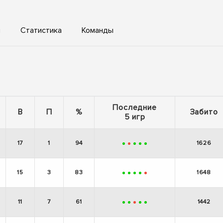
ы
Статистика
Команды
Последние
В
П
%
Забито
5 игр
17
1
94
1626
+
-
+
+
+
15
3
83
1648
+
+
+
+
-
11
7
61
1442
+
+
-
+
+